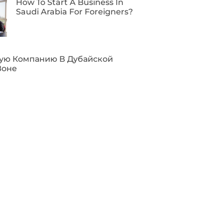
How To Start A Business In
Saudi Arabia For Foreigners?
вую Компанию В Дубайской
Зоне